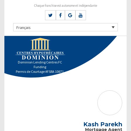
Chaque franchise est autonome et indépendante
Français
Dominion Lending Centres FC
Funding
Permis de Courtage #FSRA 10671
Kash Parekh
Mortgage Agent