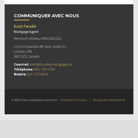
COMMUNIQUER AVEC NOUS
Kash Parekh
Mortgage Agent
Permis d’initiateur #M22001222
1 Commissioners Rd. East, Suite 211
London, ON
N6C 5Z3, Canada
Courriel:
kash@trustkeymortgages.ca
Téléphone:
905-793-0700
Mobile:
647-375-6047
© 2026 Centres Hypothécaires Dominion
Conditions d’utilisation
|
Politique de confidentialité