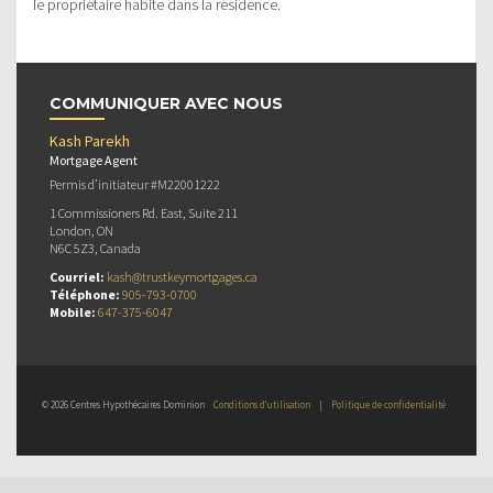
le propriétaire habite dans la résidence.
COMMUNIQUER AVEC NOUS
Kash Parekh
Mortgage Agent
Permis d’initiateur #M22001222
1 Commissioners Rd. East, Suite 211
London, ON
N6C 5Z3, Canada
Courriel:
kash@trustkeymortgages.ca
Téléphone:
905-793-0700
Mobile:
647-375-6047
© 2026 Centres Hypothécaires Dominion
Conditions d’utilisation
|
Politique de confidentialité