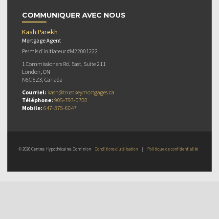
COMMUNIQUER AVEC NOUS
Kash Parekh
Mortgage Agent
Permis d’initiateur #M22001222
1 Commissioners Rd. East, Suite 211
London, ON
N6C 5Z3, Canada
Courriel:
kash@trustkeymortgages.ca
Téléphone:
905-793-0700
Mobile:
647-375-6047
© 2026 Centres Hypothécaires Dominion
Conditions d’utilisation
|
Politique de confidentialité